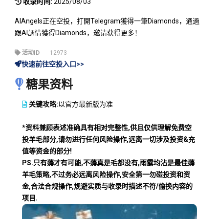
收录时间:
2025/08/03
AIAngels正在空投，打開Telegram獲得一筆Diamonds，通過
跟AI調情獲得Diamonds，邀请获得更多！
活动ID
12973
快速前往空投入口>>
糖果资料
关键攻略:
以官方最新版为准
*资料兼顾表述准确具有相对完整性,供且仅供理解免费空
投羊毛部分,请勿进行任何风险操作,远离一切涉及投资&充
值等资金的部分!
PS.只有薅才有可能,不薅真是毛都没有,雨露均沾是最佳薅
羊毛策略,不过务必远离风险操作,安全第一勿碰投资和资
金,合法合规操作,规避实质与收录时描述不符/偷换内容的
项目.