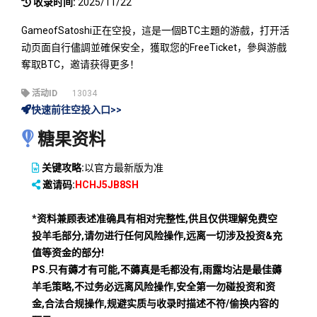
收录时间:
2025/11/22
GameofSatoshi正在空投，這是一個BTC主題的游戲，打开活
动页面自行儘調並確保安全，獲取您的FreeTicket，參與游戲
奪取BTC，邀请获得更多！
活动ID
13034
快速前往空投入口>>
糖果资料
关键攻略:
以官方最新版为准
邀请码:
HCHJ5JB8SH
*资料兼顾表述准确具有相对完整性,供且仅供理解免费空
投羊毛部分,请勿进行任何风险操作,远离一切涉及投资&充
值等资金的部分!
PS.只有薅才有可能,不薅真是毛都没有,雨露均沾是最佳薅
羊毛策略,不过务必远离风险操作,安全第一勿碰投资和资
金,合法合规操作,规避实质与收录时描述不符/偷换内容的