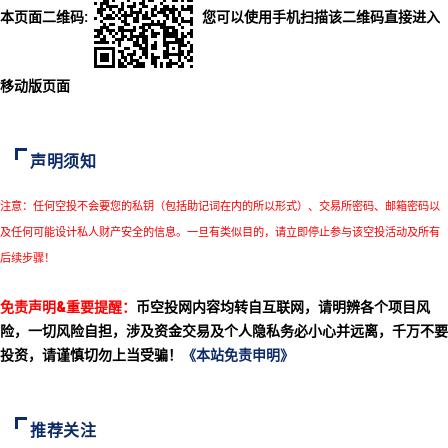
本页面二维码:
您可以使用手机扫描该二维码直接进入
移动版页面
声明须知
注意：任何空投不会要您的私钥（包括助记词在内的所以形式）、交易所密码、邮箱密码以
及任何可能设计私人财产安全的信息。一旦有类似目的，请立即停止参与该空投活动及所有
后续步骤！
免责声明&重要提醒：
币空投网内容均转自互联网，请明辨各个项目风
险，一切风险自担，涉及资金交易及个人隐私务必小心并远离，千万不要
投资，请谨慎切勿上当受骗！
《本站免责申明》
推荐关注