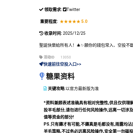
领取需求:
Twitter
重要程度:
★★★★★
5.0
收录时间:
2025/12/25
聖誕快樂給所有人！🎄✨願你的錢包常入、空投不斷、
活动ID
13050
快速前往空投入口>>
糖果资料
关键攻略:
以官方最新版为准
*资料兼顾表述准确具有相对完整性,供且仅供理
投羊毛部分,请勿进行任何风险操作,远离一切涉
值等资金的部分!
PS.只有薅才有可能,不薅真是毛都没有,雨露均
羊毛策略,不过务必远离风险操作,安全第一勿碰