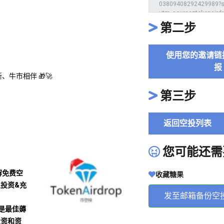
第二步
使用您的邀请链
报
牛市相伴 🎁🚀
第三步
返回空投列表
您可能还需
解免费空
收藏糖果
及投资&充
发至邮箱备份空
沾是最佳薅
投资和资