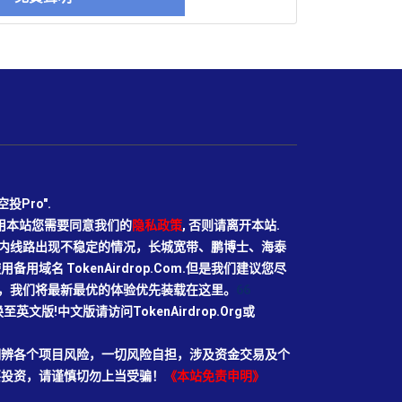
Pro".
使用本站您需要同意我们的
隐私政策
, 否则请离开本站.
N目前国内线路出现不稳定的情况，长城宽带、鹏博士、海泰
域名 TokenAirdrop.Com.但是我们建议您尽
rg域名，我们将最新最优的体验优先装载在这里。
66
切换至英文版!中文版请访问TokenAirdrop.Org或
明辨各个项目风险，一切风险自担，涉及资金交易及个
要投资，请谨慎切勿上当受骗！
《本站免责申明》