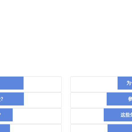
币？
为
空投？
參加
？
这些免
稿