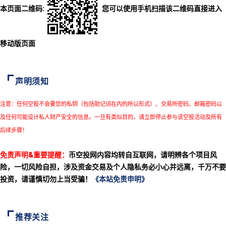
本页面二维码:
您可以使用手机扫描该二维码直接进入
移动版页面
声明须知
注意：任何空投不会要您的私钥（包括助记词在内的所以形式）、交易所密码、邮箱密码以
及任何可能设计私人财产安全的信息。一旦有类似目的，请立即停止参与该空投活动及所有
后续步骤！
免责声明&重要提醒：
币空投网内容均转自互联网，请明辨各个项目风
险，一切风险自担，涉及资金交易及个人隐私务必小心并远离，千万不要
投资，请谨慎切勿上当受骗！
《本站免责申明》
推荐关注