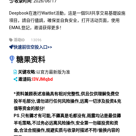
收录时间:
2026/06/17
Deepbook在進行Waitlist活動，這是一個SUI共享交易基礎設施
項目，請自行儘調，確保並自負安全，打开活动页面，使用
EMAIL登記，邀请获得更多！
活动ID
13096
快速前往空投入口>>
糖果资料
关键攻略:
以官方最新版为准
邀请码:
I3VJMqbd
*资料兼顾表述准确具有相对完整性,供且仅供理解免费空
投羊毛部分,请勿进行任何风险操作,远离一切涉及投资&充
值等资金的部分!
PS.只有薅才有可能,不薅真是毛都没有,雨露均沾是最佳薅
羊毛策略,不过务必远离风险操作,安全第一勿碰投资和资
金,合法合规操作,规避实质与收录时描述不符/偷换内容的