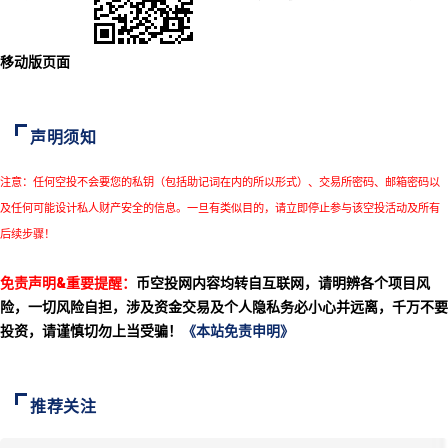
移动版页面
声明须知
注意：任何空投不会要您的私钥（包括助记词在内的所以形式）、交易所密码、邮箱密码以
及任何可能设计私人财产安全的信息。一旦有类似目的，请立即停止参与该空投活动及所有
后续步骤！
免责声明&重要提醒：
币空投网内容均转自互联网，请明辨各个项目风
险，一切风险自担，涉及资金交易及个人隐私务必小心并远离，千万不要
投资，请谨慎切勿上当受骗！
《本站免责申明》
推荐关注