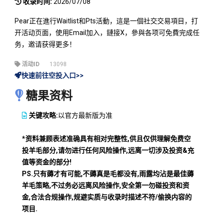
收录时间:
2026/07/08
Pear正在進行Waitlist和Pts活動，這是一個社交交易項目，打
开活动页面，使用Email加入，鏈接X，參與各项可免費完成任
务，邀请获得更多！
活动ID
13098
快速前往空投入口>>
糖果资料
关键攻略:
以官方最新版为准
*资料兼顾表述准确具有相对完整性,供且仅供理解免费空
投羊毛部分,请勿进行任何风险操作,远离一切涉及投资&充
值等资金的部分!
PS.只有薅才有可能,不薅真是毛都没有,雨露均沾是最佳薅
羊毛策略,不过务必远离风险操作,安全第一勿碰投资和资
金,合法合规操作,规避实质与收录时描述不符/偷换内容的
项目.