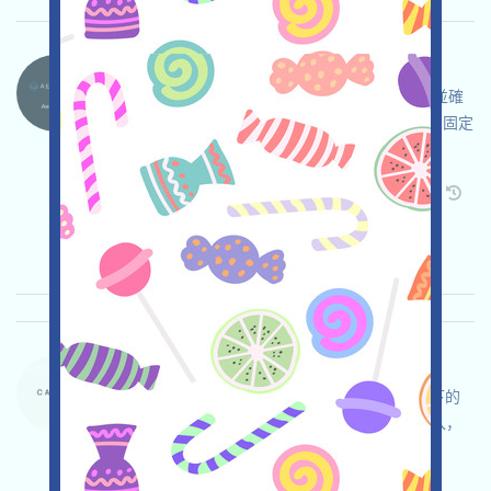
Aeredium.-AER 语言：
Aeredium.正在空投，打开活动页面，自行儘調並確
保安全，完成各项任务，加入Waitlist獲得10AER固定
獎勵，邀请获得更多！
关联:
需申请
Twitter
ETH/ERC/EVM
邀请
收录时间: 2026/04/20
重要程度:
★★★
3.0
查阅详情
Carte-Waitlist 语言：
Carte正在進行後補名單活動，這是Manifold旗下的
数字收藏卡平台，打开活动页面，使用Gmail登入，
加入Waitlist，邀请获得更多!