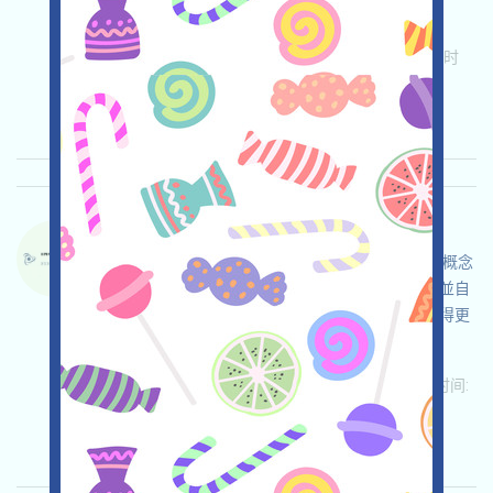
投！
关联:
需申请
Twitter
ETH/ERC/EVM
收录时
间: 2026/04/25
重要程度:
★★☆
2.9
查阅详情
DACHAIN-QE 语言：
DACHAIN正在進行激勵測試網，這是一個抗量子概念
的區塊鏈項目，打开活动页面，自行儘調，確保並自
負安全，链接钱包，完成各项免費任务，邀请获得更
多！
关联:
需申请
ETH/ERC/EVM
邀请
收录时间:
2026/04/25
重要程度:
★★★
3.0
查阅详情