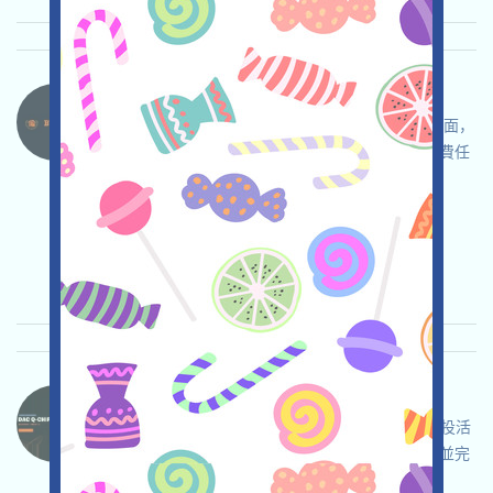
BtcGlobal-PROP 语言：
BtcGlobal是一個區塊鏈房地產項目，打开活动页面，
自行儘調並確保安全，注冊並登入，完成各項免費任
務，邀请获得更多！
关联:
需申请
Mail
邀请
收录时间:
2026/03/24
重要程度:
★★☆
2.5
查阅详情
DAC-QE 语言：
DAC是一個量子就緒型Layer1，現在正在進行空投活
動，打开活动页面，自行儘調並確保安全，登入並完
成各項免費任務，賺取QE，邀请获得更多！