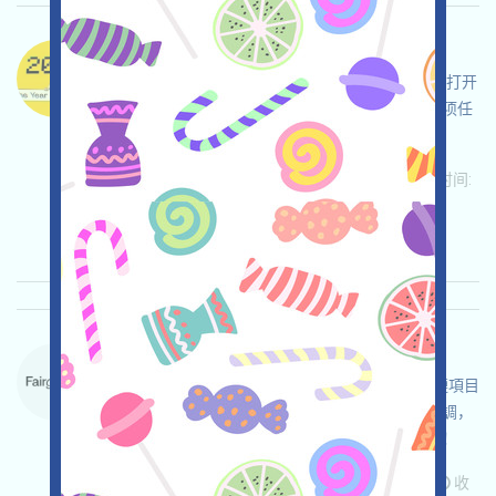
DogeOS-X 语言：
DogeOS正在空投，這是一個圍繞DOGE的項目，打开
活动页面，自行儘調，自負並確保安全，完成各项任
务，邀请获得更多！
关联:
需申请
ETH/ERC/EVM
邀请
收录时间:
2026/05/26
重要程度:
★★★
3.0
查阅详情
ForteProtocol-Waitlist 语言：
ForteProtocol正在進行Waitlist，這是一個區塊鏈項目
鏈上合規解決方案項目，打开活动页面，自行儘調，
確保並自負安全，完成各项任务，邀请获得更多！
关联:
需申请
ETH/ERC/EVM
Mail
邀请
收