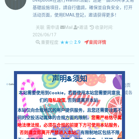
Deepbook在進行Waitlist活動，這是一個SUI共享交易
基礎設施項目，請自行儘調，確保並自負安全，打开
活动页面，使用EMAIL登記，邀请获得更多！
关联:
需申请
Mail
邀请
收录时间:
2026/06/17
重要程度:
★★☆
2.9
查阅详情
CeitnotProtocol-CEITNOT 语言：
声明&须知
CeitnotProtocol正在進行激勵Testnet，打开活动页
本站需要使用到Cookie，若要使用本站您需要同意我
面，自行儘調，確保並自負安全，链接钱包，完成各
们的
隐私政策
, 否则请离开本站.
项任务，奪取預期的空投！
本站仅向合规地区的用户提供服务，且您还需要注意不
关联:
需申请
ETH/ERC/EVM
收录时间:
同的空投活动具体的合规方面的限制，
您需严格恪守属
2026/06/04
地法律法规，必须在合规的前提下方可使用本站服务，
重要程度:
★★☆
2.9
查阅详情
否则请立即离开严禁进入本站。
有限制地区包括不限