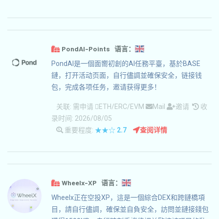
PondAI-Points 语言：
PondAI是一個面嚮初創的AI任務平臺，基於BASE
鏈，打开活动页面，自行儘調並確保安全，链接钱
包，完成各项任务，邀请获得更多！
关联:
需申请
ETH/ERC/EVM
Mail
邀请
收
录时间: 2026/08/05
重要程度:
★★☆
2.7
查阅详情
Wheelx-XP 语言：
Wheelx正在空投XP，這是一個綜合DEX和跨鏈橋項
目，請自行儘調，確保並自負安全，訪問並鏈接錢包