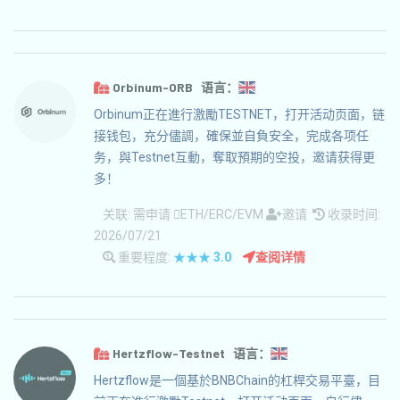
Orbinum-ORB 语言：
Orbinum正在進行激勵TESTNET，打开活动页面，链
接钱包，充分儘調，確保並自負安全，完成各项任
务，與Testnet互動，奪取預期的空投，邀请获得更
多！
关联:
需申请
ETH/ERC/EVM
邀请
收录时间:
2026/07/21
重要程度:
★★★
3.0
查阅详情
Hertzflow-Testnet 语言：
Hertzflow是一個基於BNBChain的杠桿交易平臺，目