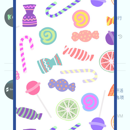
Kiedex-KDX 语言：
Kiedex正在進行Testnet活動，打开活动页面，自行
儘調並確保安全，完成各项任务，邀请获得更多！
关联:
需申请
Twitter
ETH/ERC/EVM
邀请
收录时间: 2026/05/07
重要程度:
★★★
3.0
查阅详情
SimpleChain-Points 语言：
SimpleChain正在進行Testnet和Tasks活動，打开活
动页面，自行儘調並確保安全，链接钱包，完成各项
任务，邀请获得更多！
关联:
需申请
Telegram
Twitter
ETH/ERC/EVM
邀请
收录时间: 2026/05/07