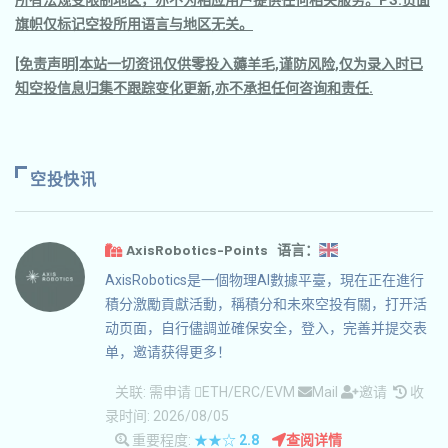
所有法规受限制地区，亦不为相应用户提供任何相关服务。PS.页面
旗帜仅标记空投所用语言与地区无关。
[免责声明]本站一切资讯仅供零投入薅羊毛,谨防风险,仅为录入时已
知空投信息归集不跟踪变化更新,亦不承担任何咨询和责任.
空投快讯
AxisRobotics-Points 语言：
AxisRobotics是一個物理AI數據平臺，現在正在進行
積分激勵貢獻活動，稱積分和未來空投有關，打开活
动页面，自行儘調並確保安全，登入，完善并提交表
单，邀请获得更多！
关联:
需申请
ETH/ERC/EVM
Mail
邀请
收
录时间: 2026/08/05
重要程度:
★★☆
2.8
查阅详情