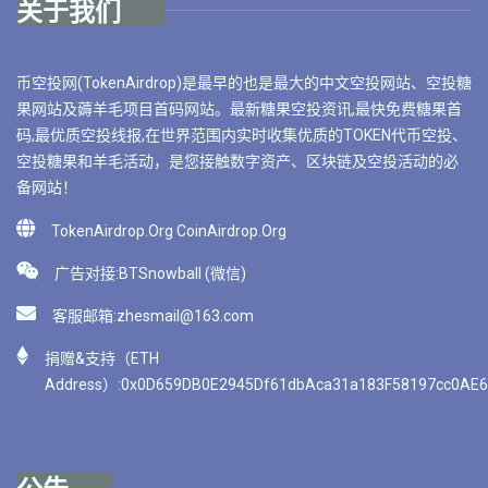
关于我们
币空投网(TokenAirdrop)是最早的也是最大的中文空投网站、空投糖
果网站及薅羊毛项目首码网站。最新糖果空投资讯,最快免费糖果首
码,最优质空投线报,在世界范围内实时收集优质的TOKEN代币空投、
空投糖果和羊毛活动，是您接触数字资产、区块链及空投活动的必
备网站！
TokenAirdrop.Org CoinAirdrop.Org
广告对接:BTSnowball (微信)
客服邮箱:
zhesmail@163.com
捐赠&支持（ETH
Address）:0x0D659DB0E2945Df61dbAca31a183F58197cc0AE6