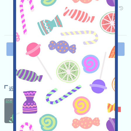
关联:
需申请
Twitter
ETH/ERC/EVM
邀请
收录时间: 2026/03/24
重要程度:
★★☆
2.9
查阅详情
上一页
1
2
3
4
5
下一页
近期推荐
CHANGENOW
★★☆
2.7