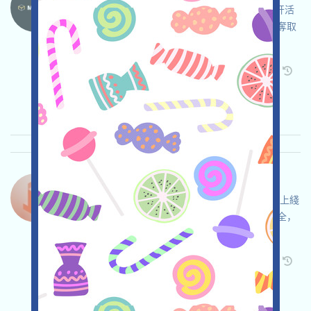
MovitOn是一個基於區塊鏈的全球貨運應用，打开活
动页面，自行儘調並確保安全，完成各项任务，奪取
更多積分，邀请获得更多！
关联:
需申请
Twitter
ETH/ERC/EVM
邀请
收录时间: 2026/04/02
重要程度:
★★★
3.0
查阅详情
Tok-Edge-Points 语言：
Tok-Edge是一個可贖回代幣的項目，正在進行預上綫
活動，該階段可以免費參與，自行儘調並確保安全，
完成各项任务，邀请获得更多！
关联:
需申请
Twitter
ETH/ERC/EVM
邀请
收录时间: 2026/04/02
重要程度:
★★★
3.0
查阅详情