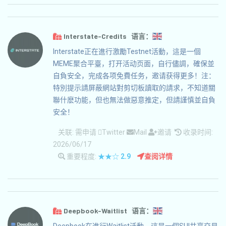
Interstate-Credits 语言：
Interstate正在進行激勵Testnet活動，這是一個
MEME聚合平臺，打开活动页面，自行儘調，確保並
自負安全，完成各项免費任务，邀请获得更多！注：
特別提示請屏蔽網站對剪切板讀取的請求，不知道關
聯什麽功能，但也無法做惡意推定，但請謹慎並自負
安全！
关联:
需申请
Twitter
Mail
邀请
收录时间:
2026/06/17
重要程度:
★★☆
2.9
查阅详情
Deepbook-Waitlist 语言：