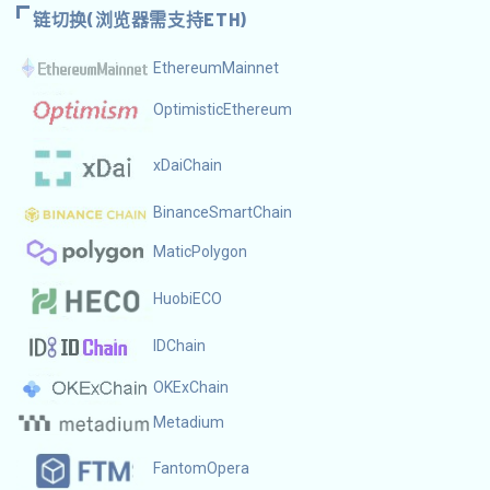
链切换(浏览器需支持ETH)
EthereumMainnet
OptimisticEthereum
xDaiChain
BinanceSmartChain
MaticPolygon
HuobiECO
IDChain
OKExChain
Metadium
FantomOpera