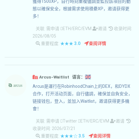
獲得1500XP，自行時刻重複儘調並監控該項目的動
態以確保安全，根據需求使用積纍XP，邀请获得更
多！
关联:
需申请
ETH/ERC/EVM
邀请
收录时间:
2026/08/05
重要程度:
★★★
3.0
查阅详情
Arcus-Waitlist 语言：
Arcus是運行在RobinhoodChain上的DEX，和DYDX
合作，打开活动页面，自行儘調，確保並自負安全，
链接钱包，登入，並加入Waitlist，邀请获得更多機
會！
关联:
需申请
Twitter
ETH/ERC/EVM
邀请
收录时间: 2026/07/21
重要程度:
★★★☆
3.5
查阅详情