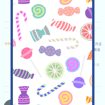
关联:
需申请
Mail
邀请
收录时间:
2026/04/20
重要程度:
★★★
3.0
查阅详情
DFusion-Pts 语言：
dFusion正在空投，這是一個AI智能網絡項目，打开活
动页面，自行儘調並確保安全，完成各项任务，邀请
获得更多！
关联:
需申请
ETH/ERC/EVM
Mail
邀请
收
录时间: 2026/04/02
重要程度:
★★★☆
3.1
查阅详情
MovitOn-MVON 语言：