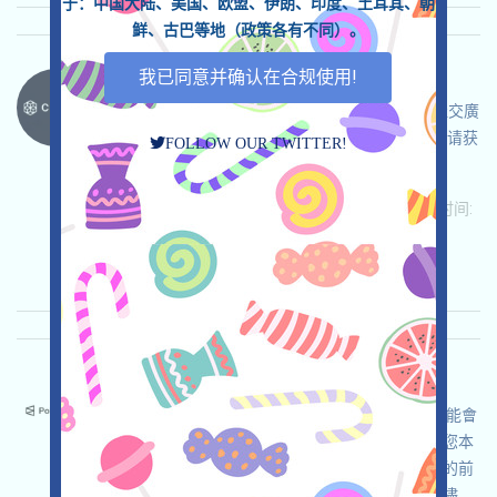
于：中国大陆、美国、欧盟、伊朗、印度、土耳其、朝
鲜、古巴等地（政策各有不同）。
我已同意并确认在合规使用!
Clasho-Waitlist 语言：
Clasho正在進行Waitlist，這是一個區塊鏈概念社交廣
告項目，打开活动页面，登入並加入Waitlist，邀请获
FOLLOW OUR TWITTER!
得更多機會！
关联:
需申请
ETH/ERC/EVM
邀请
收录时间:
2026/06/04
重要程度:
★★★
3.0
查阅详情
Polymarket-Polymarket 语言：
Polymarket是全球知名的預測市場平臺，它很可能會
空投，所以我們建議如果您的司法轄區允許，儅您本
身對預測市場也有需求的情況下，可以合法合規的前
提下，以捎帶空投為目的與該平臺互動，請自行儘