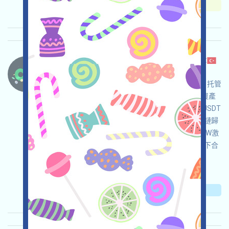
重要程度:
★★☆
2.7
查阅详情
Changenow-CexBridge 语言：
Changenow是一個可以不登陸即可進行跨鏈的自托管
CexBridge，可以作爲在複雜的跨鏈需求中歸集資產
的工具，例如將APTOS/TON/NEAR等等鏈上的USDT
等資產歸集至ETH或ONT/IOST/HIVE等等不活躍鏈歸
集為ETH，適合用於清掃空投灰塵，同時獲得NOW激
勵。注：僅作工具介紹，請在您具體的司法環境下合
規使用，請自行儘調，確保並自負使用安全！
关联:
需申请
邀请
收录时间: 2026/05/08
重要程度:
★★☆
2.7
查阅详情