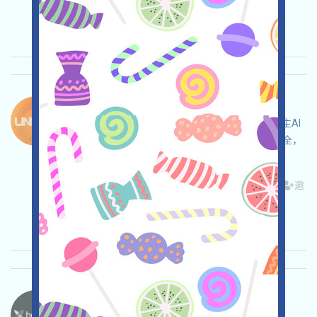
录时间: 2026/05/15
重要程度:
★★★
3.0
查阅详情
Unicity-XP 语言：
Unicity正在進行XP任務活動，這是一個WEB3自主AI
項目，打开活动页面，自行儘調，確保並自負安全，
完成各项任务，邀请获得更多！
关联:
需申请
Twitter
ETH/ERC/EVM
Mail
邀
请
收录时间: 2026/05/15
重要程度:
★★★
3.0
查阅详情
Heyaura-Pts 语言：