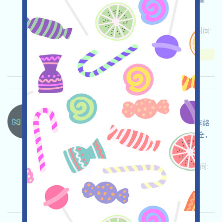
調，確保並自負使用安全。
关联:
需申请
ETH/ERC/EVM
邀请
收录时间:
2026/05/26
重要程度:
★★★☆
3.5
查阅详情
Nexys-NEXYS 语言：
NEXYS正在空投，這是一個基於BASE的志願者網絡
項目，打开活动页面，自行儘調，確保並自負安全，
完善并提交表单，參與志願者活動，獲得空投！
关联:
需申请
ETH/ERC/EVM
Mail
收录时间:
2026/05/26
重要程度:
★★☆
2.5
查阅详情