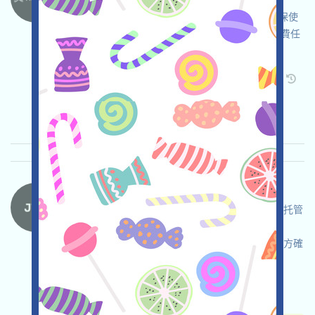
Heyaura正在進行積分活動，這是一個
Web3AIAssistant項目，請自行儘調，自負並確保使
用安全，打开活动页面，链接钱包，完成各项免費任
务，邀请获得更多！
关联:
需申请
Twitter
ETH/ERC/EVM
邀请
收录时间: 2026/05/15
重要程度:
★★☆
2.9
查阅详情
JTX-Waitlist 语言：
JTX正在進行Waitlist活動，這是一個Solana的自托管
交易平臺，自行儘調，確保並自負安全，加入
Waitlist，邀请获得更多機會，具體機制還需等官方確
認！
关联:
需申请
Mail
邀请
收录时间:
2026/05/15