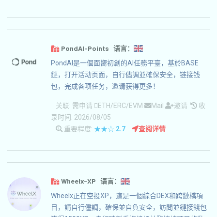
PondAI-Points 语言：
PondAI是一個面嚮初創的AI任務平臺，基於BASE
鏈，打开活动页面，自行儘調並確保安全，链接钱
包，完成各项任务，邀请获得更多！
关联:
需申请
ETH/ERC/EVM
Mail
邀请
收
录时间: 2026/08/05
重要程度:
★★☆
2.7
查阅详情
Wheelx-XP 语言：
Wheelx正在空投XP，這是一個綜合DEX和跨鏈橋項
目，請自行儘調，確保並自負安全，訪問並鏈接錢包