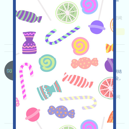
調，確保並自負使用安全。
关联:
需申请
ETH/ERC/EVM
邀请
收录时间:
2026/05/26
重要程度:
★★★☆
3.5
查阅详情
Nexys-NEXYS 语言：
NEXYS正在空投，這是一個基於BASE的志願者網絡
項目，打开活动页面，自行儘調，確保並自負安全，
完善并提交表单，參與志願者活動，獲得空投！
关联:
需申请
ETH/ERC/EVM
Mail
收录时间:
2026/05/26
重要程度:
★★☆
2.5
查阅详情