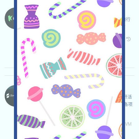
Kiedex-KDX 语言：
Kiedex正在進行Testnet活動，打开活动页面，自行
儘調並確保安全，完成各项任务，邀请获得更多！
关联:
需申请
Twitter
ETH/ERC/EVM
邀请
收录时间: 2026/05/07
重要程度:
★★★
3.0
查阅详情
SimpleChain-Points 语言：
SimpleChain正在進行Testnet和Tasks活動，打开活
动页面，自行儘調並確保安全，链接钱包，完成各项
任务，邀请获得更多！
关联:
需申请
Telegram
Twitter
ETH/ERC/EVM
邀请
收录时间: 2026/05/07