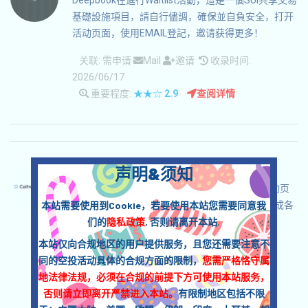
Deepbook在進行Waitlist活動，這是一個SUI共享交易
基礎設施項目，請自行儘調，確保並自負安全，打开
活动页面，使用EMAIL登記，邀请获得更多！
关联:
需申请
Mail
邀请
收录时间:
2026/06/17
重要程度:
★★☆
2.9
查阅详情
CeitnotProtocol-CEITNOT 语言：
声明&须知
CeitnotProtocol正在進行激勵Testnet，打开活动页
本站需要使用到Cookie，若要使用本站您需要同意我
面，自行儘調，確保並自負安全，链接钱包，完成各
们的
隐私政策
, 否则请离开本站.
项任务，奪取預期的空投！
本站仅向合规地区的用户提供服务，且您还需要注意不
关联:
需申请
ETH/ERC/EVM
收录时间:
同的空投活动具体的合规方面的限制，
您需严格恪守属
2026/06/04
地法律法规，必须在合规的前提下方可使用本站服务，
重要程度:
★★☆
2.9
查阅详情
否则请立即离开严禁进入本站。
有限制地区包括不限