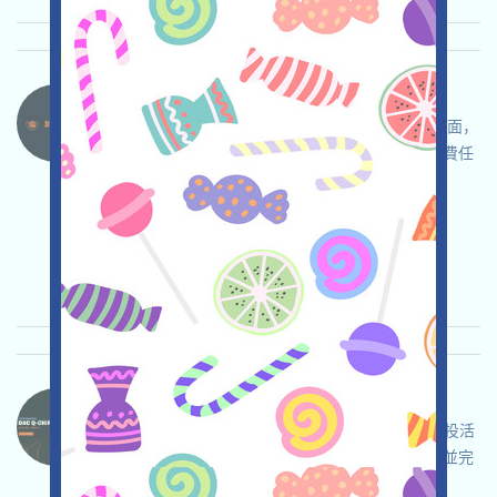
BtcGlobal-PROP 语言：
BtcGlobal是一個區塊鏈房地產項目，打开活动页面，
自行儘調並確保安全，注冊並登入，完成各項免費任
務，邀请获得更多！
关联:
需申请
Mail
邀请
收录时间:
2026/03/24
重要程度:
★★☆
2.5
查阅详情
DAC-QE 语言：
DAC是一個量子就緒型Layer1，現在正在進行空投活
動，打开活动页面，自行儘調並確保安全，登入並完
成各項免費任務，賺取QE，邀请获得更多！