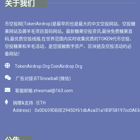
关于我们
币空投网(TokenAirdrop)是最早的也是最大的中文空投网站、空投糖
果网站及薅羊毛项目首码网站。最新糖果空投资讯,最快免费糖果首
码,最优质空投线报,在世界范围内实时收集优质的TOKEN代币空投、
空投糖果和羊毛活动，是您接触数字资产、区块链及空投活动的必
备网站！
TokenAirdrop.Org CoinAirdrop.Org
广告对接:BTSnowball (微信)
客服邮箱:
zhesmail@163.com
捐赠&支持（ETH
Address）:0x0D659DB0E2945Df61dbAca31a183F58197cc0AE6