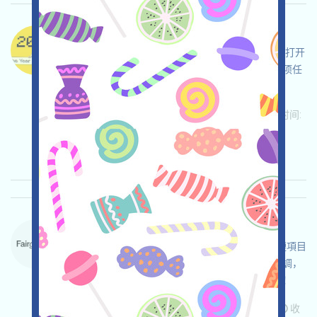
DogeOS-X 语言：
DogeOS正在空投，這是一個圍繞DOGE的項目，打开
活动页面，自行儘調，自負並確保安全，完成各项任
务，邀请获得更多！
关联:
需申请
ETH/ERC/EVM
邀请
收录时间:
2026/05/26
重要程度:
★★★
3.0
查阅详情
ForteProtocol-Waitlist 语言：
ForteProtocol正在進行Waitlist，這是一個區塊鏈項目
鏈上合規解決方案項目，打开活动页面，自行儘調，
確保並自負安全，完成各项任务，邀请获得更多！
关联:
需申请
ETH/ERC/EVM
Mail
邀请
收