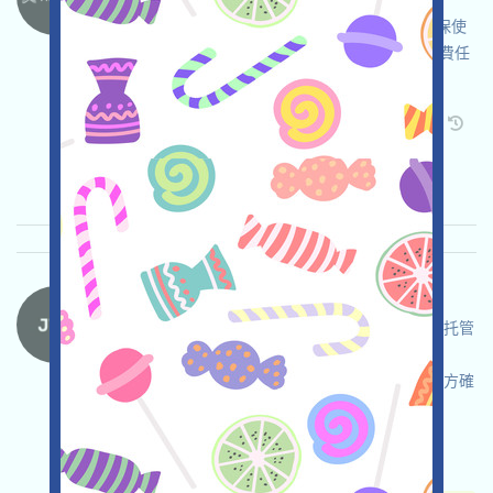
Heyaura正在進行積分活動，這是一個
Web3AIAssistant項目，請自行儘調，自負並確保使
用安全，打开活动页面，链接钱包，完成各项免費任
务，邀请获得更多！
关联:
需申请
Twitter
ETH/ERC/EVM
邀请
收录时间: 2026/05/15
重要程度:
★★☆
2.9
查阅详情
JTX-Waitlist 语言：
JTX正在進行Waitlist活動，這是一個Solana的自托管
交易平臺，自行儘調，確保並自負安全，加入
Waitlist，邀请获得更多機會，具體機制還需等官方確
認！
关联:
需申请
Mail
邀请
收录时间:
2026/05/15