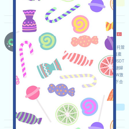
重要程度:
★★☆
2.7
查阅详情
Changenow-CexBridge 语言：
Changenow是一個可以不登陸即可進行跨鏈的自托管
CexBridge，可以作爲在複雜的跨鏈需求中歸集資產
的工具，例如將APTOS/TON/NEAR等等鏈上的USDT
等資產歸集至ETH或ONT/IOST/HIVE等等不活躍鏈歸
集為ETH，適合用於清掃空投灰塵，同時獲得NOW激
勵。注：僅作工具介紹，請在您具體的司法環境下合
規使用，請自行儘調，確保並自負使用安全！
关联:
需申请
邀请
收录时间: 2026/05/08
重要程度:
★★☆
2.7
查阅详情