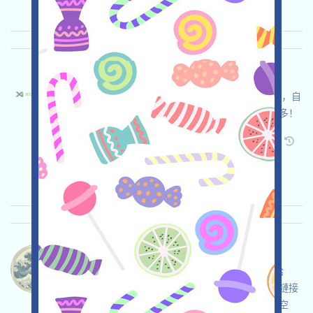
重要程度:
★★★
3.0
查阅详情
X1ecochain-ECO 语言：
X1ecochain正在進行激勵測試網，打开活动页面，自
行儘調並自負安全，完成各项任务，邀请获得更多！
关联:
需申请
Twitter
ETH/ERC/EVM
邀请
收录时间: 2026/04/25
重要程度:
★★☆
2.9
查阅详情
Whalecoineth-Whalecoin 语言：
Whalecoin正在空投，這是一個MEME幣，空投給
CryptoOG持有者，現在是X(Twitter)倫，不需要鏈接
錢包，請自行儘調並自負安全，檢查資格，領取空