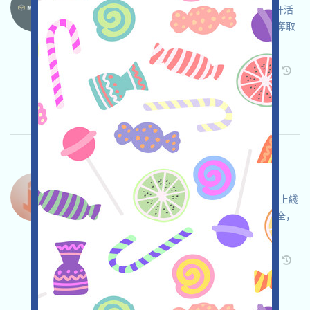
MovitOn是一個基於區塊鏈的全球貨運應用，打开活
动页面，自行儘調並確保安全，完成各项任务，奪取
更多積分，邀请获得更多！
关联:
需申请
Twitter
ETH/ERC/EVM
邀请
收录时间: 2026/04/02
重要程度:
★★★
3.0
查阅详情
Tok-Edge-Points 语言：
Tok-Edge是一個可贖回代幣的項目，正在進行預上綫
活動，該階段可以免費參與，自行儘調並確保安全，
完成各项任务，邀请获得更多！
关联:
需申请
Twitter
ETH/ERC/EVM
邀请
收录时间: 2026/04/02
重要程度:
★★★
3.0
查阅详情