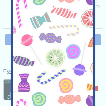
关联:
需申请
Twitter
ETH/ERC/EVM
邀请
收录时间: 2026/03/24
重要程度:
★★☆
2.9
查阅详情
上一页
1
2
3
4
5
下一页
近期推荐
CHANGENOW
★★☆
2.7