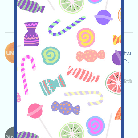
录时间: 2026/05/15
重要程度:
★★★
3.0
查阅详情
Unicity-XP 语言：
Unicity正在進行XP任務活動，這是一個WEB3自主AI
項目，打开活动页面，自行儘調，確保並自負安全，
完成各项任务，邀请获得更多！
关联:
需申请
Twitter
ETH/ERC/EVM
Mail
邀
请
收录时间: 2026/05/15
重要程度:
★★★
3.0
查阅详情
Heyaura-Pts 语言：