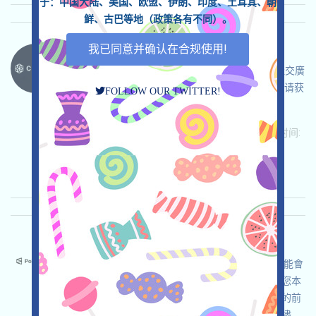
于：中国大陆、美国、欧盟、伊朗、印度、土耳其、朝
鲜、古巴等地（政策各有不同）。
我已同意并确认在合规使用!
Clasho-Waitlist 语言：
Clasho正在進行Waitlist，這是一個區塊鏈概念社交廣
告項目，打开活动页面，登入並加入Waitlist，邀请获
FOLLOW OUR TWITTER!
得更多機會！
关联:
需申请
ETH/ERC/EVM
邀请
收录时间:
2026/06/04
重要程度:
★★★
3.0
查阅详情
Polymarket-Polymarket 语言：
Polymarket是全球知名的預測市場平臺，它很可能會
空投，所以我們建議如果您的司法轄區允許，儅您本
身對預測市場也有需求的情況下，可以合法合規的前
提下，以捎帶空投為目的與該平臺互動，請自行儘