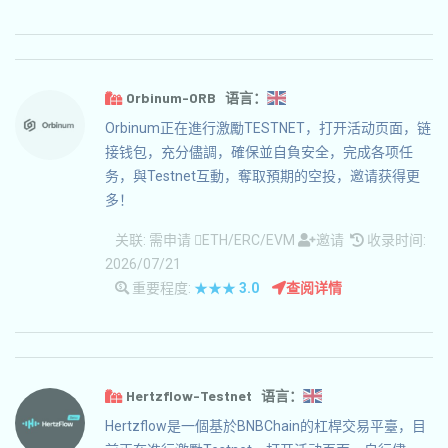
Orbinum-ORB 语言：
Orbinum正在進行激勵TESTNET，打开活动页面，链
接钱包，充分儘調，確保並自負安全，完成各项任
务，與Testnet互動，奪取預期的空投，邀请获得更
多！
关联:
需申请
ETH/ERC/EVM
邀请
收录时间:
2026/07/21
重要程度:
★★★
3.0
查阅详情
Hertzflow-Testnet 语言：
Hertzflow是一個基於BNBChain的杠桿交易平臺，目