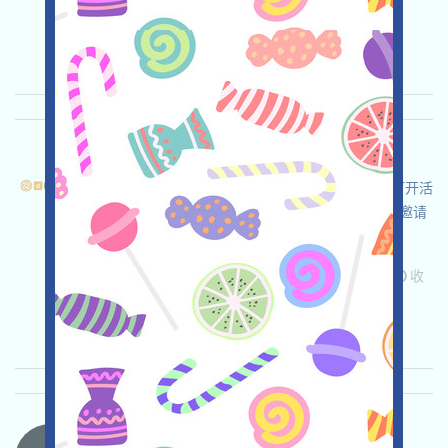
关联:
需申请
Mail
邀请
收录时间:
2026/04/20
重要程度:
★★★
3.0
查阅详情
DFusion-Pts 语言：
dFusion正在空投，這是一個AI智能網絡項目，打开活
动页面，自行儘調並確保安全，完成各项任务，邀请
获得更多！
关联:
需申请
ETH/ERC/EVM
Mail
邀请
收
录时间: 2026/04/02
重要程度:
★★★☆
3.1
查阅详情
MovitOn-MVON 语言：