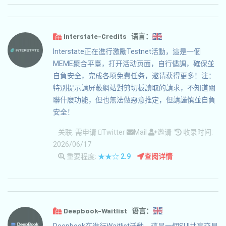
Interstate-Credits 语言：
Interstate正在進行激勵Testnet活動，這是一個
MEME聚合平臺，打开活动页面，自行儘調，確保並
自負安全，完成各项免費任务，邀请获得更多！注：
特別提示請屏蔽網站對剪切板讀取的請求，不知道關
聯什麽功能，但也無法做惡意推定，但請謹慎並自負
安全！
关联:
需申请
Twitter
Mail
邀请
收录时间:
2026/06/17
重要程度:
★★☆
2.9
查阅详情
Deepbook-Waitlist 语言：