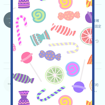
Aeredium.-AER 语言：
Aeredium.正在空投，打开活动页面，自行儘調並確
保安全，完成各项任务，加入Waitlist獲得10AER固定
獎勵，邀请获得更多！
关联:
需申请
Twitter
ETH/ERC/EVM
邀请
收录时间: 2026/04/20
重要程度:
★★★
3.0
查阅详情
Carte-Waitlist 语言：
Carte正在進行後補名單活動，這是Manifold旗下的
数字收藏卡平台，打开活动页面，使用Gmail登入，
加入Waitlist，邀请获得更多!