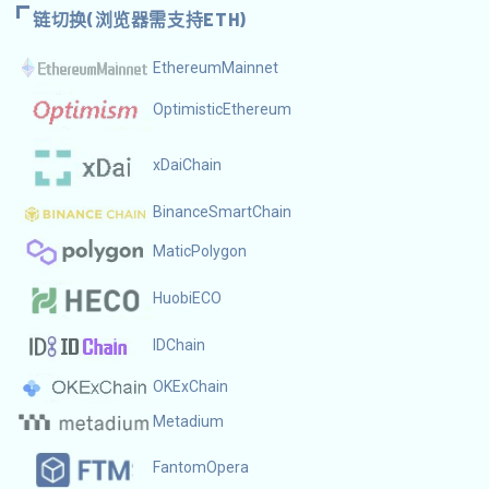
链切换(浏览器需支持ETH)
EthereumMainnet
OptimisticEthereum
xDaiChain
BinanceSmartChain
MaticPolygon
HuobiECO
IDChain
OKExChain
Metadium
FantomOpera