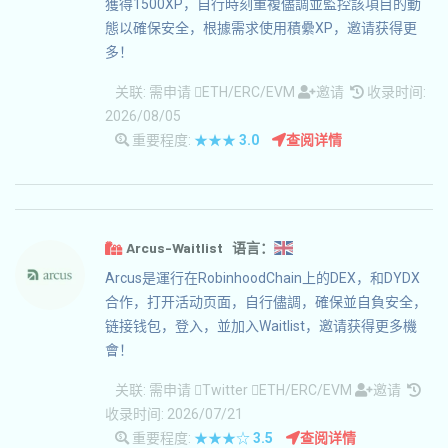
獲得1500XP，自行時刻重複儘調並監控該項目的動
態以確保安全，根據需求使用積纍XP，邀请获得更
多！
关联:
需申请
ETH/ERC/EVM
邀请
收录时间:
2026/08/05
重要程度:
★★★
3.0
查阅详情
Arcus-Waitlist 语言：
Arcus是運行在RobinhoodChain上的DEX，和DYDX
合作，打开活动页面，自行儘調，確保並自負安全，
链接钱包，登入，並加入Waitlist，邀请获得更多機
會！
关联:
需申请
Twitter
ETH/ERC/EVM
邀请
收录时间: 2026/07/21
重要程度:
★★★☆
3.5
查阅详情