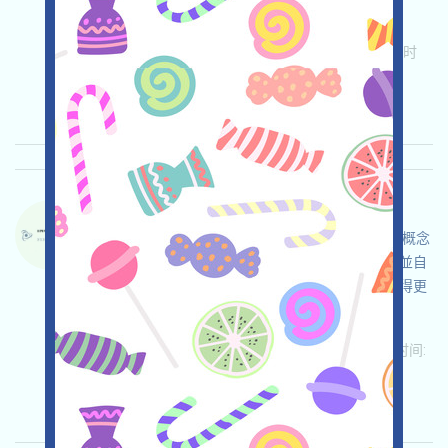
投！
关联:
需申请
Twitter
ETH/ERC/EVM
收录时
间: 2026/04/25
重要程度:
★★☆
2.9
查阅详情
DACHAIN-QE 语言：
DACHAIN正在進行激勵測試網，這是一個抗量子概念
的區塊鏈項目，打开活动页面，自行儘調，確保並自
負安全，链接钱包，完成各项免費任务，邀请获得更
多！
关联:
需申请
ETH/ERC/EVM
邀请
收录时间:
2026/04/25
重要程度:
★★★
3.0
查阅详情