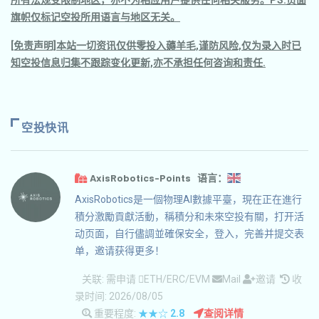
所有法规受限制地区，亦不为相应用户提供任何相关服务。PS.页面
旗帜仅标记空投所用语言与地区无关。
[免责声明]本站一切资讯仅供零投入薅羊毛,谨防风险,仅为录入时已
知空投信息归集不跟踪变化更新,亦不承担任何咨询和责任.
空投快讯
AxisRobotics-Points 语言：
AxisRobotics是一個物理AI數據平臺，現在正在進行
積分激勵貢獻活動，稱積分和未來空投有關，打开活
动页面，自行儘調並確保安全，登入，完善并提交表
单，邀请获得更多！
关联:
需申请
ETH/ERC/EVM
Mail
邀请
收
录时间: 2026/08/05
重要程度:
★★☆
2.8
查阅详情