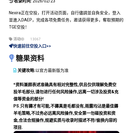
收录时间:
2026/02/23
Nexira正在空投，打开活动页面，自行儘調並自負安全，登入
並進入DAEP，完成各项免費任务，邀请获得更多，奪取預期的
TGE空投！
活动ID
13067
快速前往空投入口>>
糖果资料
关键攻略:
以官方最新版为准
*资料兼顾表述准确具有相对完整性,供且仅供理解免费空
投羊毛部分,请勿进行任何风险操作,远离一切涉及投资&充
值等资金的部分!
PS.只有薅才有可能,不薅真是毛都没有,雨露均沾是最佳薅
羊毛策略,不过务必远离风险操作,安全第一勿碰投资和资
金,合法合规操作,规避实质与收录时描述不符/偷换内容的
项目.