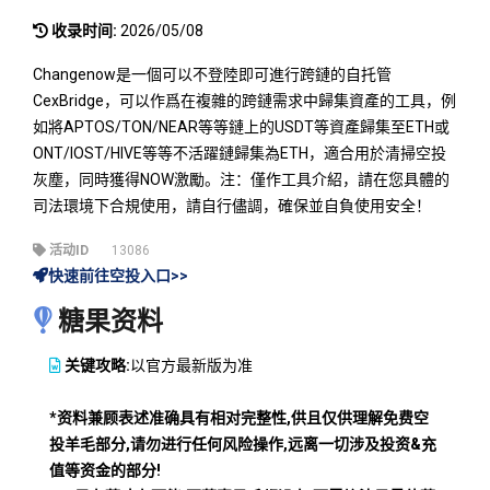
收录时间:
2026/05/08
Changenow是一個可以不登陸即可進行跨鏈的自托管
CexBridge，可以作爲在複雜的跨鏈需求中歸集資產的工具，例
如將APTOS/TON/NEAR等等鏈上的USDT等資產歸集至ETH或
ONT/IOST/HIVE等等不活躍鏈歸集為ETH，適合用於清掃空投
灰塵，同時獲得NOW激勵。注：僅作工具介紹，請在您具體的
司法環境下合規使用，請自行儘調，確保並自負使用安全！
活动ID
13086
快速前往空投入口>>
糖果资料
关键攻略:
以官方最新版为准
*资料兼顾表述准确具有相对完整性,供且仅供理解免费空
投羊毛部分,请勿进行任何风险操作,远离一切涉及投资&充
值等资金的部分!