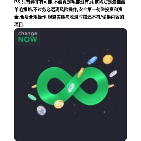
PS.只有薅才有可能,不薅真是毛都没有,雨露均沾是最佳薅
羊毛策略,不过务必远离风险操作,安全第一勿碰投资和资
金,合法合规操作,规避实质与收录时描述不符/偷换内容的
项目.