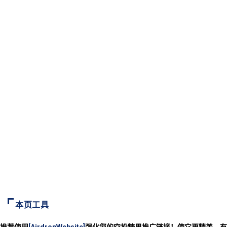
本页工具
推荐使用
[AirdropWebsite]
强化您的空投糖果推广链接！使它更精美、有