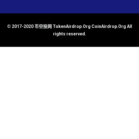
© 2017-2020 币空投网 TokenAirdrop.Org CoinAirdrop.Org All
rights reserved.