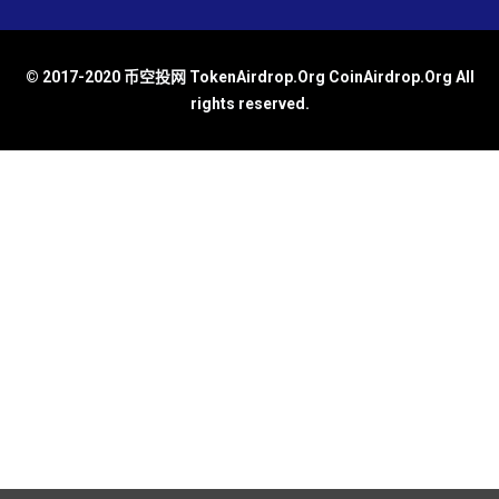
© 2017-2020 币空投网 TokenAirdrop.Org CoinAirdrop.Org All
rights reserved.