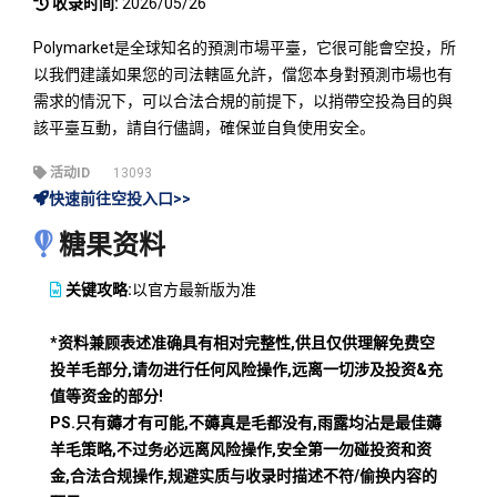
收录时间:
2026/05/26
Polymarket是全球知名的預測市場平臺，它很可能會空投，所
以我們建議如果您的司法轄區允許，儅您本身對預測市場也有
需求的情況下，可以合法合規的前提下，以捎帶空投為目的與
該平臺互動，請自行儘調，確保並自負使用安全。
活动ID
13093
快速前往空投入口>>
糖果资料
关键攻略:
以官方最新版为准
*资料兼顾表述准确具有相对完整性,供且仅供理解免费空
投羊毛部分,请勿进行任何风险操作,远离一切涉及投资&充
值等资金的部分!
PS.只有薅才有可能,不薅真是毛都没有,雨露均沾是最佳薅
羊毛策略,不过务必远离风险操作,安全第一勿碰投资和资
金,合法合规操作,规避实质与收录时描述不符/偷换内容的