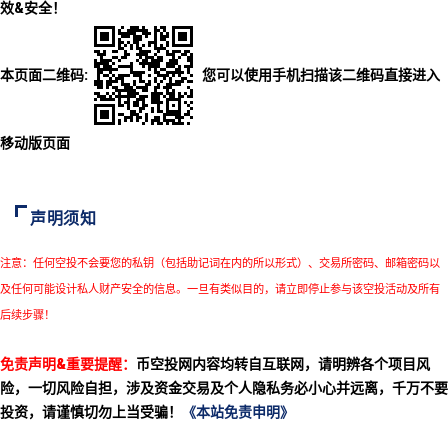
效&安全！
本页面二维码:
您可以使用手机扫描该二维码直接进入
移动版页面
声明须知
注意：任何空投不会要您的私钥（包括助记词在内的所以形式）、交易所密码、邮箱密码以
及任何可能设计私人财产安全的信息。一旦有类似目的，请立即停止参与该空投活动及所有
后续步骤！
免责声明&重要提醒：
币空投网内容均转自互联网，请明辨各个项目风
险，一切风险自担，涉及资金交易及个人隐私务必小心并远离，千万不要
投资，请谨慎切勿上当受骗！
《本站免责申明》