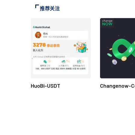
推荐关注
HuoBi-USDT
Changenow-C