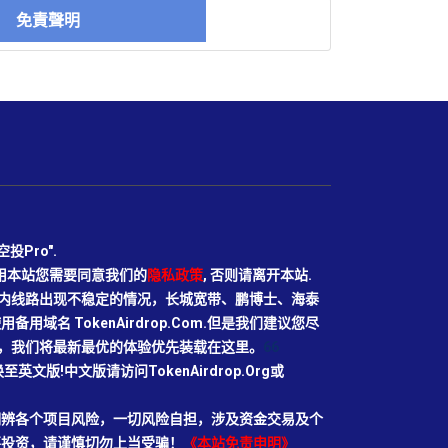
免責聲明
Pro".
使用本站您需要同意我们的
隐私政策
, 否则请离开本站.
N目前国内线路出现不稳定的情况，长城宽带、鹏博士、海泰
域名 TokenAirdrop.Com.但是我们建议您尽
rg域名，我们将最新最优的体验优先装载在这里。
66
切换至英文版!中文版请访问TokenAirdrop.Org或
明辨各个项目风险，一切风险自担，涉及资金交易及个
要投资，请谨慎切勿上当受骗！
《本站免责申明》