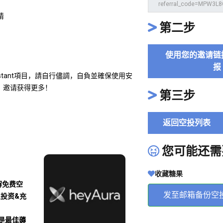
请
第二步
使用您的邀请链
报
sistant項目，請自行儘調，自負並確保使用安
，邀请获得更多！
第三步
返回空投列表
您可能还需
收藏糖果
解免费空
发至邮箱备份空
及投资&充
沾是最佳薅