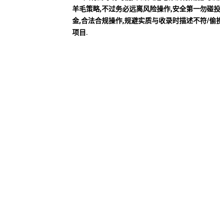
羊毛策略,不过务必远离风险操作,安全第一勿碰
金,合法合规操作,规避实质与收录时描述不符/偷
项目.