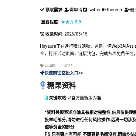
领取需求:
需申请
Twitter
Ethereum
邀
重要程度:
★★☆
2.9
收录时间:
2026/05/15
Heyaura正在進行積分活動，這是一個Web3AIAs
全，打开活动页面，链接钱包，完成各项免費任务
活动ID
13088
快速前往空投入口>>
糖果资料
关键攻略:
以官方最新版为准
*资料兼顾表述准确具有相对完整性,供且仅供理
投羊毛部分,请勿进行任何风险操作,远离一切涉
值等资金的部分!
PS.只有薅才有可能,不薅真是毛都没有,雨露均