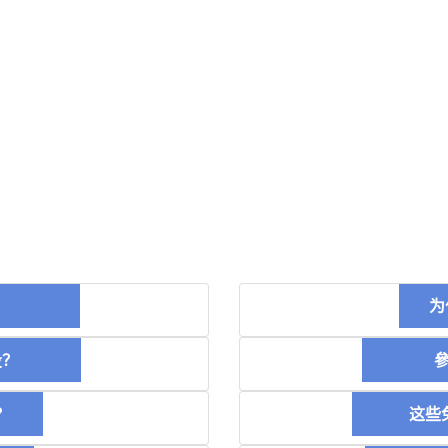
币？
为
空投？
參加
？
这些免