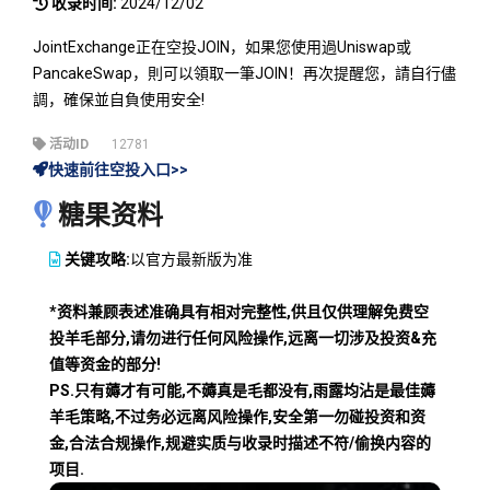
收录时间:
2024/12/02
JointExchange正在空投JOIN，如果您使用過Uniswap或
PancakeSwap，則可以領取一筆JOIN！再次提醒您，請自行儘
調，確保並自負使用安全!
活动ID
12781
快速前往空投入口>>
糖果资料
关键攻略:
以官方最新版为准
*资料兼顾表述准确具有相对完整性,供且仅供理解免费空
投羊毛部分,请勿进行任何风险操作,远离一切涉及投资&充
值等资金的部分!
PS.只有薅才有可能,不薅真是毛都没有,雨露均沾是最佳薅
羊毛策略,不过务必远离风险操作,安全第一勿碰投资和资
金,合法合规操作,规避实质与收录时描述不符/偷换内容的
项目.