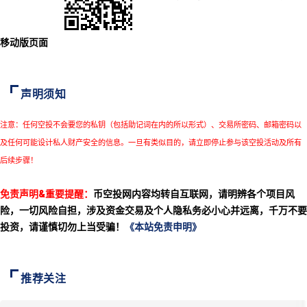
移动版页面
声明须知
注意：任何空投不会要您的私钥（包括助记词在内的所以形式）、交易所密码、邮箱密码以
及任何可能设计私人财产安全的信息。一旦有类似目的，请立即停止参与该空投活动及所有
后续步骤！
免责声明&重要提醒：
币空投网内容均转自互联网，请明辨各个项目风
险，一切风险自担，涉及资金交易及个人隐私务必小心并远离，千万不要
投资，请谨慎切勿上当受骗！
《本站免责申明》
推荐关注