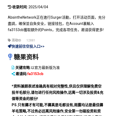
收录时间:
2025/04/04
AbsintheNetwork正在進行Surger活動，打开活动页面，充分
盡調，確保並自負安全，链接钱包，在Account裏輸入
fa3153cb獲取額外的Points，完成各项任务，邀请获得更多!
活动ID
12881
快速前往空投入口>>
糖果资料
关键攻略:
以官方最新版为准
邀请码:
fa3153cb
*资料兼顾表述准确具有相对完整性,供且仅供理解免费空
投羊毛部分,请勿进行任何风险操作,远离一切涉及投资&充
值等资金的部分!
PS.只有薅才有可能,不薅真是毛都没有,雨露均沾是最佳薅
羊毛策略,不过务必远离风险操作,安全第一勿碰投资和资