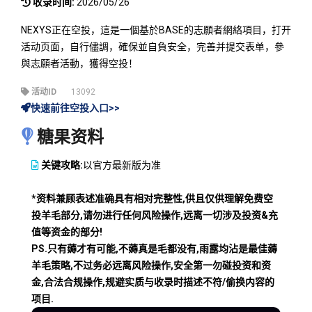
收录时间:
2026/05/26
NEXYS正在空投，這是一個基於BASE的志願者網絡項目，打开
活动页面，自行儘調，確保並自負安全，完善并提交表单，參
與志願者活動，獲得空投！
活动ID
13092
快速前往空投入口>>
糖果资料
关键攻略:
以官方最新版为准
*资料兼顾表述准确具有相对完整性,供且仅供理解免费空
投羊毛部分,请勿进行任何风险操作,远离一切涉及投资&充
值等资金的部分!
PS.只有薅才有可能,不薅真是毛都没有,雨露均沾是最佳薅
羊毛策略,不过务必远离风险操作,安全第一勿碰投资和资
金,合法合规操作,规避实质与收录时描述不符/偷换内容的
项目.