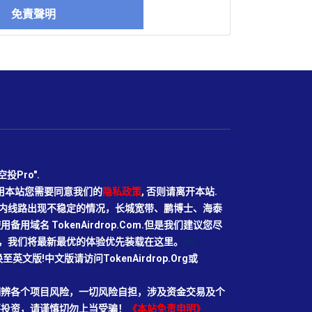
免責聲明
Pro".
使用本站您需要同意我们的
隐私政策
, 否则请离开本站.
N目前国内线路出现不稳定的情况，长城宽带、鹏博士、海泰
域名 TokenAirdrop.Com.但是我们建议您尽
rg域名，我们将最新最优的体验优先装载在这里。
66
切换至英文版!中文版请访问TokenAirdrop.Org或
明辨各个项目风险，一切风险自担，涉及资金交易及个
要投资，请谨慎切勿上当受骗！
《本站免责申明》