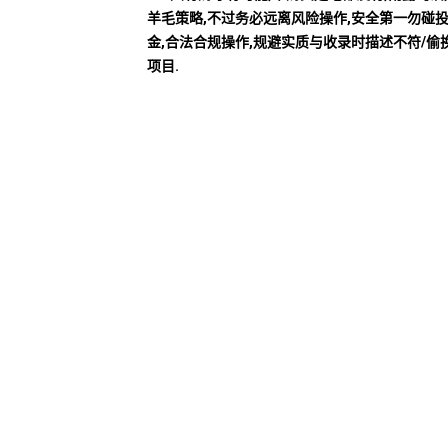
羊毛策略,不过务必远离风险操作,安全第一勿碰
金,合法合规操作,规避实质与收录时描述不符/偷
项目.