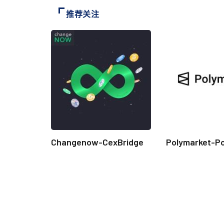
推荐关注
Changenow-CexBridge
Polymarket-P