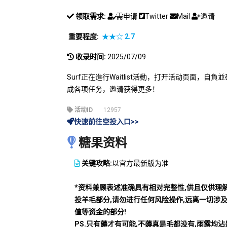
领取需求:
需申请
Twitter
Mail
邀请
重要程度:
★★☆
2.7
收录时间:
2025/07/09
Surf正在進行Waitlist活動，打开活动页面，自
成各项任务，邀请获得更多！
活动ID
12957
快速前往空投入口>>
糖果资料
关键攻略:
以官方最新版为准
*资料兼顾表述准确具有相对完整性,供且仅供理
投羊毛部分,请勿进行任何风险操作,远离一切涉
值等资金的部分!
PS.只有薅才有可能,不薅真是毛都没有,雨露均