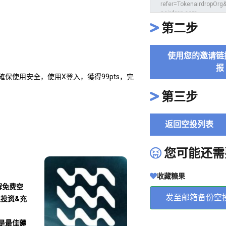
第二步
使用您的邀请链
报
負並確保使用安全，使用X登入，獲得99pts，完
第三步
返回空投列表
您可能还需
收藏糖果
解免费空
发至邮箱备份空
及投资&充
沾是最佳薅