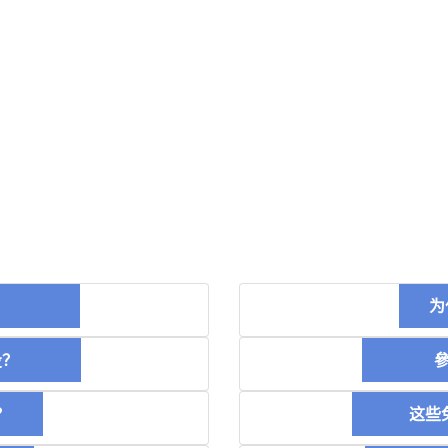
币？
为
空投？
參加
？
这些免