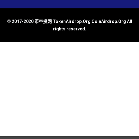
© 2017-2020 币空投网 TokenAirdrop.Org CoinAirdrop.Org All
rights reserved.