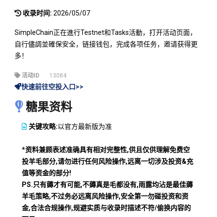
收录时间:
2026/05/07
SimpleChain正在進行Testnet和Tasks活動，打开活动页面，
自行儘調並確保安全，链接钱包，完成各项任务，邀请获得更
多！
活动ID
13084
快速前往空投入口>>
糖果资料
关键攻略:
以官方最新版为准
*资料兼顾表述准确具有相对完整性,供且仅供理解免费空
投羊毛部分,请勿进行任何风险操作,远离一切涉及投资&充
值等资金的部分!
PS.只有薅才有可能,不薅真是毛都没有,雨露均沾是最佳薅
羊毛策略,不过务必远离风险操作,安全第一勿碰投资和资
金,合法合规操作,规避实质与收录时描述不符/偷换内容的