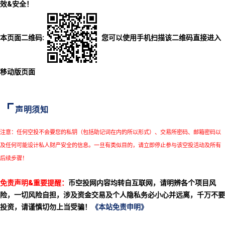
效&安全！
本页面二维码:
您可以使用手机扫描该二维码直接进入
移动版页面
声明须知
注意：任何空投不会要您的私钥（包括助记词在内的所以形式）、交易所密码、邮箱密码以
及任何可能设计私人财产安全的信息。一旦有类似目的，请立即停止参与该空投活动及所有
后续步骤！
免责声明&重要提醒：
币空投网内容均转自互联网，请明辨各个项目风
险，一切风险自担，涉及资金交易及个人隐私务必小心并远离，千万不要
投资，请谨慎切勿上当受骗！
《本站免责申明》